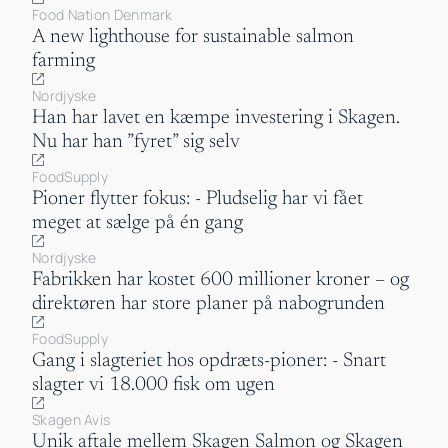
Food Nation Denmark
A new lighthouse for sustainable salmon
farming
Nordjyske
Han har lavet en kæmpe investering i Skagen.
Nu har han ”fyret” sig selv
FoodSupply
Pioner flytter fokus: - Pludselig har vi fået
meget at sælge på én gang
Nordjyske
Fabrikken har kostet 600 millioner kroner – og
direktøren har store planer på nabogrunden
FoodSupply
Gang i slagteriet hos opdræts-pioner: - Snart
slagter vi 18.000 fisk om ugen
Skagen Avis
Unik aftale mellem Skagen Salmon og Skagen