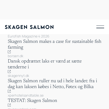
Nyheder
Eurofish Magazine 4 2026
Skagen Salmon makes a case for sustainable fish
farming
borsen.dk
Dansk opdrættet laks er værd at sætte
tænderne i
skagennyt.dk
Skagen Salmon ruller nu ud i hele landet: fra i
dag kan laksen købes i Netto, Føtex og Bilka
xperhotelsandtable.se
TESTAT: Skagen Salmon