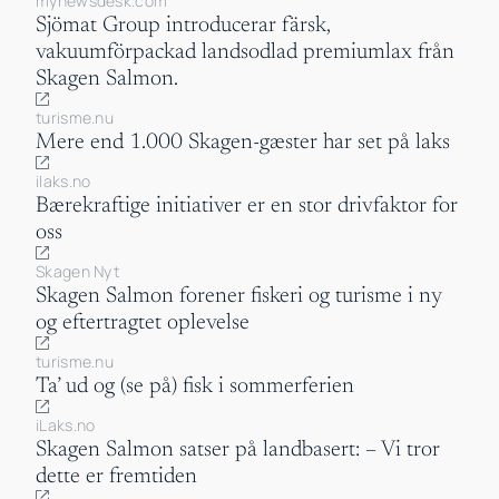
mynewsdesk.com
Sjömat Group introducerar färsk,
vakuumförpackad landsodlad premiumlax från
Skagen Salmon.
turisme.nu
Mere end 1.000 Skagen-gæster har set på laks
ilaks.no
Bærekraftige initiativer er en stor drivfaktor for
oss
Skagen Nyt
Skagen Salmon forener fiskeri og turisme i ny
og eftertragtet oplevelse
turisme.nu
Ta’ ud og (se på) fisk i sommerferien
iLaks.no
Skagen Salmon satser på landbasert: – Vi tror
dette er fremtiden