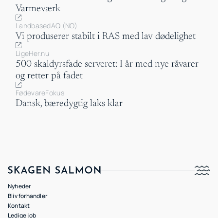
Varmeværk
LandbasedAQ (NO)
Vi produserer stabilt i RAS med lav dødelighet
LigeHer.nu
500 skaldyrsfade serveret: I år med nye råvarer
og retter på fadet
FødevareFokus
Dansk, bæredygtig laks klar
Nyheder
Bliv forhandler
Kontakt
Ledige job